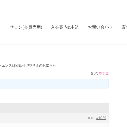
告
サロン(会員専用)
入会案内&申込
お問い合わせ
寄
ーエンス財団給付型奨学金のお知らせ
タグ:
奨学金
#1029
返信