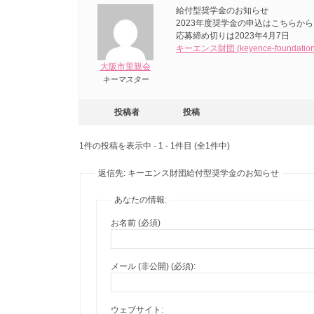
安
給付型奨学金のお知らせ
財
2023年度奨学金の申込はこちらから
心
応募締め切りは2023年4月7日
キーエンス財団 (keyence-foundation.o
温
団
大阪市里親会
か
キーマスター
給
い
家
投稿者
投稿
付
庭
1件の投稿を表示中 - 1 - 1件目 (全1件中)
を
型
返信先: キーエンス財団給付型奨学金のお知らせ
奨
あなたの情報:
学
お名前 (必須)
金
メール (非公開) (必須):
の
ウェブサイト: