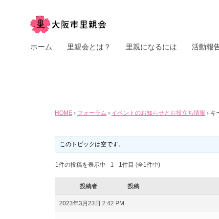
市
コ
里
ン
親
テ
大
会
す
ホーム
里親会とは？
里親になるには
活動報
ン
べ
阪
ツ
て
市
へ
の
里
ス
子
親
キ
ど
HOME
›
フォーラム
›
イベントのお知らせとお役立ち情報
›
キ
キ
会
ッ
も
プ
ー
た
このトピックは空です。
ち
エ
1件の投稿を表示中 - 1 - 1件目 (全1件中)
に
ン
投稿者
投稿
安
2023年3月23日 2:42 PM
ス
全