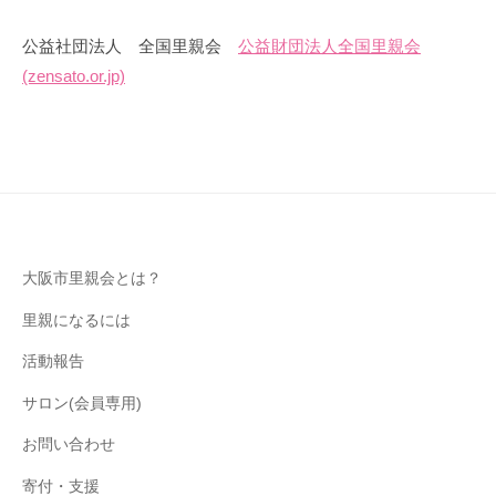
ク
か
公益社団法人 全国里親会
公益財団法人全国里親会
い
2022
by
(zensato.or.jp)
家
大
年
庭
阪
12
を
市
月
里
26
親
日
会
大阪市里親会とは？
里親になるには
活動報告
サロン(会員専用)
お問い合わせ
寄付・支援