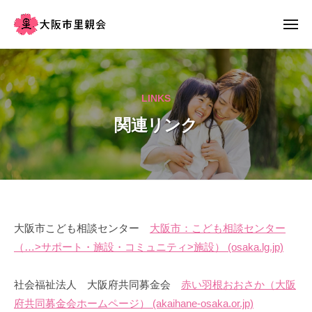
大
ー
コ
阪
ン
メ
市
ニ
テ
ュ
大
す
里
ー
ン
阪
べ
親
会
て
ツ
市
LINKS
の
へ
里
子
ス
関連リンク
親
ど
キ
会
も
ッ
た
プ
ち
に
関
大阪市こども相談センター
大阪市：こども相談センター
安
（…>サポート・施設・コミュニティ>施設） (osaka.lg.jp)
連
全
安
リ
社会福祉法人 大阪府共同募金会
赤い羽根おおさか（大阪
心
ン
府共同募金会ホームページ） (akaihane-osaka.or.jp)
温