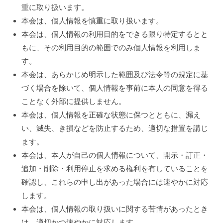
重に取り扱います。
シ
か
本会は、個人情報を慎重に取り扱います。
い
ー
本会は、個人情報の利用目的をできる限り特定するとと
家
ポ
もに、その利用目的の範囲でのみ個人情報を利用しま
庭
を
す。
リ
本会は、あらかじめ明示した範囲及び法令等の規定に基
シ
づく場合を除いて、個人情報を事前に本人の同意を得る
ー
ことなく外部に提供しません。
本会は、個人情報を正確な状態に保つとともに、漏え
2022
by
い、滅失、き損などを防止するため、適切な措置を講じ
大
年
ます。
阪
12
本会は、本人が自己の個人情報について、開示・訂正・
市
月
追加・削除・利用停止を求める権利を有していることを
里
26
親
確認し、これらの申し出があった場合には速やかに対応
日
会
します。
本会は、個人情報の取り扱いに関する苦情があったとき
は、適切かつ速やかに対応します。