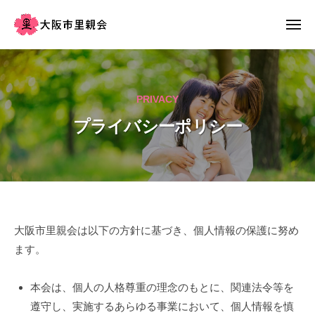
大
ー
コ
阪
ン
メ
市
ニ
テ
ュ
大
す
里
ー
ン
阪
べ
親
会
て
ツ
市
PRIVACY
の
へ
里
子
ス
プライバシーポリシー
親
ど
キ
会
も
ッ
た
プ
ち
に
プ
大阪市里親会は以下の方針に基づき、個人情報の保護に努め
安
ます。
ラ
全
安
イ
本会は、個人の人格尊重の理念のもとに、関連法令等を
心
バ
遵守し、実施するあらゆる事業において、個人情報を慎
温