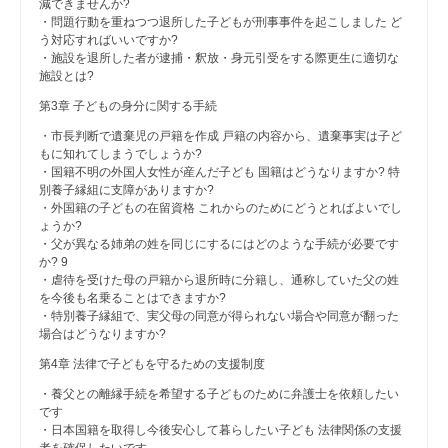
減できませんか?
・問題行動を重ねつつ退所した子どもが刑事事件を起こしました ど
う対応すればいいですか?
・施設を退所した者が逮捕・釈放・身元引受をする際更生に適切な
施設とは?
第3章 子どもの身分に関する手続
・市長判断で遺棄児の戸籍を作成 戸籍の内容から、遺棄事実は子ど
もに知れてしまうでしょうか?
・国籍不明の外国人女性が産んだ子ども 国籍はどうなりますか? 特
別養子縁組に支障がありますか?
・外国籍の子どもの在留資格 これからのためにどうとればよいでし
ょうか?
・父が異なる姉弟の姓を同じにするにはどのような手続が必要です
か? 9
・虐待を受けた母の戸籍から退所時に分籍し、通称していた父の姓
を今後も名乗ることはできますか?
・特別養子縁組で、実父母の同意が得られない場合や同意が翻った
場合はどうなりますか?
第4章 法律で子どもを守るための支援制度
・養父との離縁手続を希望する子どものために弁護士を依頼したい
です
・日本国籍を取得し今後安心して暮らしたい子ども 法律関係の支援
者を確保したいです