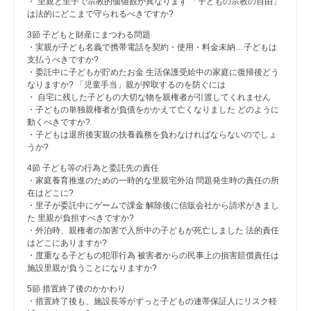
・ 里親と里子で宗教的価値観が異なります 「子どもの宗教の自由」
は法的にどこまで守られるべきですか?
3節 子どもと財産にまつわる問題
・実親が子ども名義で携帯電話を契約・使用・料金未納…子どもは
支払うべきですか?
・委託中に子どもが貯めたお金 生活保護受給中の家庭に復帰後どう
なりますか?
「児童手当」親が搾取するのを防ぐには
・ 自宅に残した子どもの大切な物を親権者が引渡してくれません
・子どもの単独親権者が負債をかかえて亡くなりました どのように
動くべきですか?
・子どもは退所後実親の扶養義務を負わなければならないのでしょ
うか?
4節 子ども等の行為と委託先の責任
・家庭養育推進のための一時的な里親宅外泊 問題発生時の責任の所
在はどこに?
・里子が委託中にゲームで課金 解除後に信販会社から請求がきまし
た 里親が負担すべきですか?
・外泊時、親権者の加害で入所中の子どもが死亡しました 法的責任
はどこにありますか?
・度重なる子どもの犯罪行為 被害者からの民事上の損害賠償責任は
施設里親が負うことになりますか?
5節 措置終了後のかかわり
・措置終了後も、施設長等がずっと子どもの連帯保証人にリスク軽