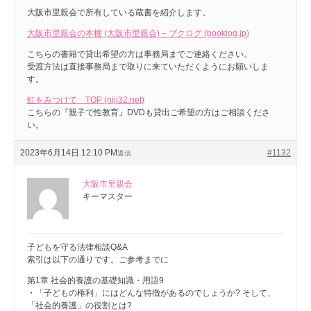
籍
大阪市里親会で所有している蔵書を紹介します。
か
い
の
大阪市里親会の本棚 (大阪市里親会) – ブクログ (booklog.jp)
家
こちらの書籍で貸出希望の方は事務局までご連絡ください。
ご
庭
受渡方法は直接事務局まで取りに来ていただくようにお願いしま
す。
案
を
虹をみつけて TOP (niji32.net)
内
こちらの『親子で性教育』DVDも貸出ご希望の方はご相談くださ
い。
2023
by
2023年6月14日 12:10 PM
#1132
返信
大
年
阪
6
大阪市里親会
市
月
キーマスター
里
14
親
日
会
子どもを守る法律相談Q&A
索引は以下の通りです。ご参考までに
第1章 社会的養護の基礎知識・用語9
・「子どもの権利」にはどんな特徴があるのでしょうか? そして、
「社会的養護」の役割とは?