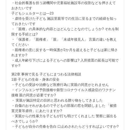
・社会的養護を担う諸機関や児童福祉施設等の役割などを押さえて
おきたいです
子どもシェルターとは―23
・虐待を受けた子ども 施設里親等での生活に至るまでの経緯を知っ
ておきたいです
・「親権」の具体的な内容とはどんなことなのでしょうか? それを制
限する手続とは?
・「保護者」「親権者」「親」「未成年後見人」 言葉の違いを教え
てください
・親権者の意に反する一時保護が2か月を超えると子どもは家に帰さ
れますか?
・成人年齢引下げによる子どもへの影響は? 入所措置の延長は可能で
すか?
第2章 事例で見る 子どもにまつわる法律相談
1節 子どもの生命・身体の安全
・子どもの受診や治療など医療行為に実親の同意がとれません
・インフルエンザ予防接種や新型コロナウイルス感染症のワクチン
接種 親の同意が必要ですか?
・ 実親が施設特定の目的と思われる贈り物をしてきました
・自傷のおそれがあるので子どもの部屋の窓を閉鎖しました 「被措
置児童等虐待」にあたりますか?
・実親からの性暴力を子どもが打ち明けてくれました 警察に届出る
べきでしょうか?
・子どもが自分の売春を告白 口止めされたらどうすればよいですか?