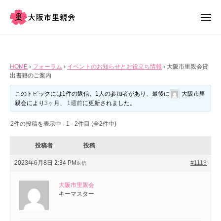
大
ー
コ
阪
ン
メ
市
ニ
テ
ュ
大
す
里
ー
ン
阪
べ
親
会
て
ツ
市
HOME
›
フォーラム
›
イベントのお知らせとお役立ち情報
›
大阪市里親会貸
大
の
へ
里
出書籍のご案内
子
阪
ス
親
このトピックには1件の返信、1人の参加者があり、最後に
大阪市里
ど
キ
会
市
親会
により
3ヶ月、 1週前
に更新されました。
も
ッ
た
里
2件の投稿を表示中 - 1 - 2件目 (全2件中)
プ
ち
親
に
投稿者
投稿
会
2023年6月8日 2:34 PM
#1118
返信
安
貸
全
大阪市里親会
出
キーマスター
安
心
書
温