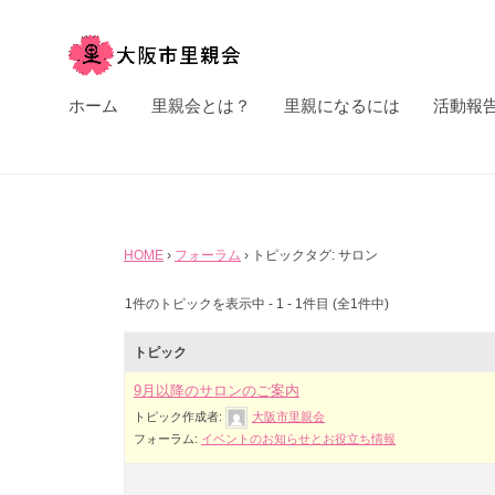
市
コ
里
ン
親
テ
大
会
す
ホーム
里親会とは？
里親になるには
活動報
ン
べ
阪
ツ
て
市
へ
の
里
ス
子
親
キ
ど
HOME
›
フォーラム
›
トピックタグ: サロン
ト
会
ッ
も
1件のトピックを表示中 - 1 - 1件目 (全1件中)
プ
ピ
た
ち
トピック
ッ
に
9月以降のサロンのご案内
トピック作成者:
大阪市里親会
ク
フォーラム:
イベントのお知らせとお役立ち情報
安
タ
全