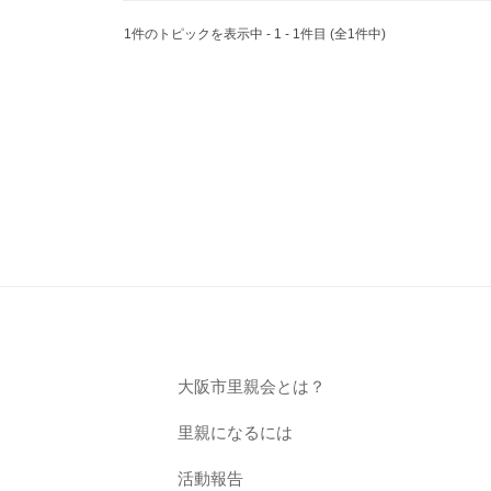
安
グ:
1件のトピックを表示中 - 1 - 1件目 (全1件中)
心
温
サ
か
ロ
い
家
ン
庭
を
2023
by
年
8
月
31
大阪市里親会とは？
日
里親になるには
活動報告