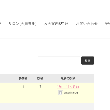
告
サロン(会員専用)
入会案内&申込
お問い合わせ
寄
参加者
投稿
最新の投稿
1
7
1年、 11ヶ月前
antoninarog